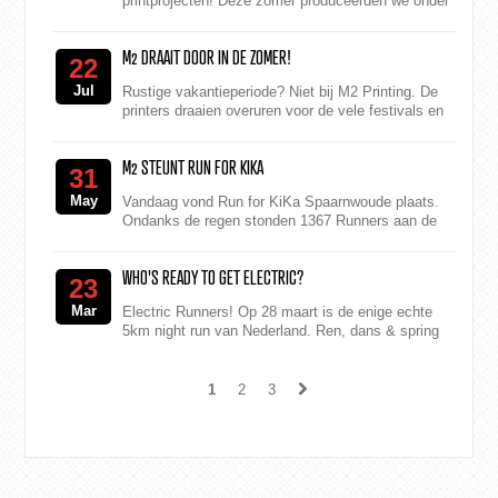
printprojecten! Deze zomer produceerden we onder
andere voor: Lowlands Festival, Mysteryland,
Defqon.1, Dominator...
M2 DRAAIT DOOR IN DE ZOMER!
22
Jul
Rustige vakantieperiode? Niet bij M2 Printing​. De
printers draaien overuren voor de vele festivals en
evenementen. Afgelopen weekend stonden onder
an...
M2 STEUNT RUN FOR KIKA
31
May
Vandaag vond Run for KiKa Spaarnwoude plaats.
Ondanks de regen stonden 1367 Runners aan de
start voor Stichting Kinderen Kankervrij en werd er
een pra...
WHO'S READY TO GET ELECTRIC?
23
Mar
Electric Runners! Op 28 maart is de enige echte
5km night run van Nederland. Ren, dans & spring
door het magische landschap vol neonlicht en
muzie...
1
2
3