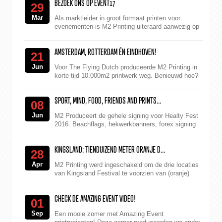
BEZOEK ONS OP EVENT17
29
Mar
Als marktleider in groot formaat printen voor
evenementen is M2 Printing uiteraard aanwezig op
de vakbeurs event17. In stand B166 kunt u de
innovatie...
AMSTERDAM, ROTTERDAM ÉN EINDHOVEN!
21
Jun
Voor The Flying Dutch produceerde M2 Printing in
korte tijd 10.000m2 printwerk weg. Benieuwd hoe?
SPORT, MIND, FOOD, FRIENDS AND PRINTS...
08
Jun
M2 Produceert de gehele signing voor Healty Fest
2016. Beachflags, hekwerkbanners, forex signing
en meer.
KINGSLAND: TIENDUIZEND METER ORANJE D...
28
Apr
M2 Printing werd ingeschakeld om de drie locaties
van Kingsland Festival te voorzien van (oranje)
prints. Podiumdoeken, vlaggen, hekwerkbanners en
mee...
CHECK DE AMAZING EVENT VIDEO!
01
Sep
Een mooie zomer met Amazing Event