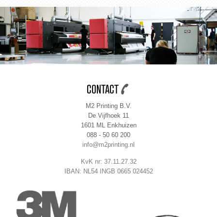
CONTACT
M2 Printing B.V.
De Vijfhoek 11
1601 ML Enkhuizen
088 - 50 60 200
info@m2printing.nl
KvK nr: 37.11.27.32
IBAN: NL54 INGB 0665 024452