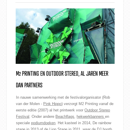
M2 PRINTING EN OUTDOOR STEREO, AL JAREN MEER
DAN PARTNERS
In nauwe samenwerking met de festivalorganisator (Rob
van der Molen -
Pink Hippo
) verzorgt M2 Printing vanaf de
eerste editie (2007) al het printwerk voor
Outdoor Stereo
Festival
. Onder andere
Beachflags
,
hekwerkbanners
en
speciale
podiumdoeken
. Het kasteel in 2014, De rainbow
stage in 2013 of de Lion Stage in 2011, waar de DJ booth