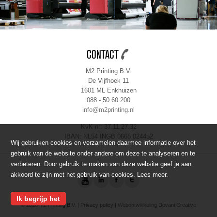
CONTACT
M2 Printing B.V.
De Vijfhoek 11
1601 ML Enkhuizen
088 - 50 60 200
info@m2printing.nl
KvK nr: 37.11.27.32
IBAN: NL54 INGB 0665 024452
Wij gebruiken cookies en verzamelen daarmee informatie over het
gebruik van de website onder andere om deze te analyseren en te
verbeteren. Door gebruik te maken van deze website geef je aan
akkoord te zijn met het gebruik van cookies.
Lees meer
.
Ik begrijp het
© 2026 M2 Printing B.V. |
Privacy policy
|
Webontwikkeling
Devani Creative